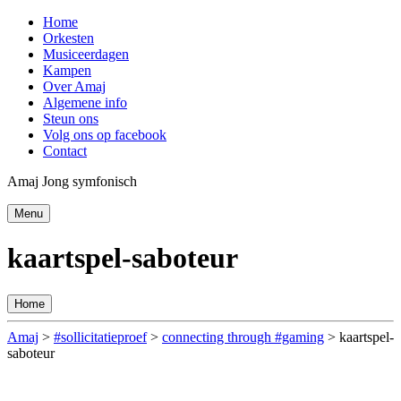
Home
Orkesten
Musiceerdagen
Kampen
Over Amaj
Algemene info
Steun ons
Volg ons op facebook
Contact
Amaj Jong symfonisch
Menu
kaartspel-saboteur
Home
Amaj
>
#sollicitatieproef
>
connecting through #gaming
>
kaartspel-
saboteur