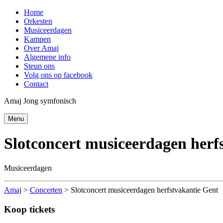
Home
Orkesten
Musiceerdagen
Kampen
Over Amaj
Algemene info
Steun ons
Volg ons op facebook
Contact
Amaj Jong symfonisch
Menu
Slotconcert musiceerdagen herf
Musiceerdagen
Amaj
>
Concerten
>
Slotconcert musiceerdagen herfstvakantie Gent
Koop tickets